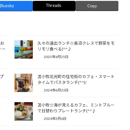
Threads
Bluesky
Copy
のお
久々の遠出ランチ☆長沼クレスで野菜をモ
ィー
リモリ食べる(^^♪
2025年4月25日
プ
苫小牧北光町の住宅街のカフェ・スマート
タイムでパスタランチ(^^)/
2024年6月23日
苫小牧☆海が見えるカフェ、ミントブルー
で日替わりプレートランチ(^^♪
2024年3月6日