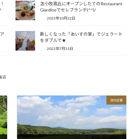
る！
苫小牧高丘にオープンしたてのRestaurant
♪
Giardinoでセレブランチ(^^)/
2023年10月22日
クア
新しくなった「あいすの家」でジェラート
をダブルで★
2022年7月31日
長沼
次の記事