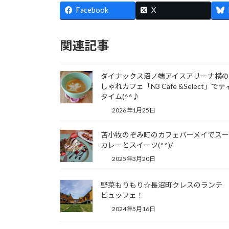
Facebook
X
関連記事
ダイナックス沼ノ端アイスアリーナ横
しゃれカフェ「N3 Cafe &Select」でテ
タイム(^^♪
2026年1月25日
苫小牧のぞみ町のカフェバーメイでスー
カレーとスイーツ(^^)/
2025年3月20日
野菜もりもり☆長沼町クレスのランチ
ビュッフェ！
2024年5月16日