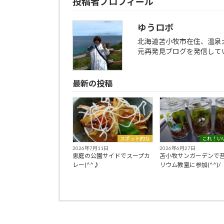
投稿者プロフィール
ゆうロボ
北海道苫小牧市在住、温泉
元再発見ブログを発信していま
最新の投稿
スポット的な
これ！い
2026年7月11日
2026年6月27日
恵庭の公園サイドでスープカ
苫小牧サンガーデンで
レー(^^♪
リウム教室に参加(^^)/