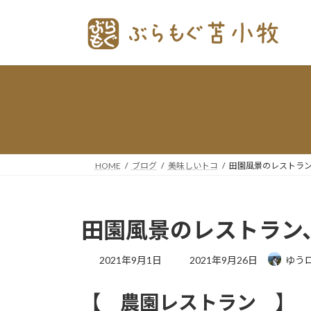
コ
ナ
ン
ビ
テ
ゲー
ン
ショ
ツ
ン
へ
に
ス
移
キッ
動
プ
HOME
ブログ
美味しいトコ
田園風景のレストラ
田園風景のレストラン
最
2021年9月1日
2021年9月26日
ゆう
終
更
【 農園レストラン 】
新