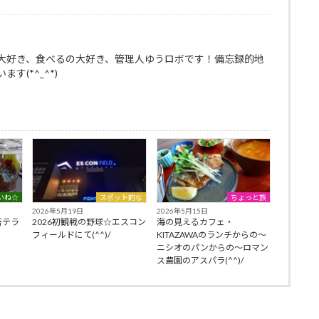
大好き、食べるの大好き、管理人ゆうロボです！備忘録的地
す(*^_^*)
いね☆
スポット的な
ちょっと旅
2026年5月19日
2026年5月15日
苔テラ
2026初観戦の野球☆エスコン
海の見えるカフェ・
フィールドにて(^^)/
KITAZAWAのランチからの～
ニシオのパンからの～ロマン
ス農園のアスパラ(^^)/