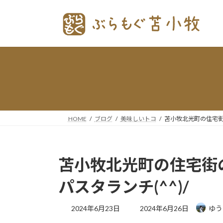
コ
ナ
ン
ビ
テ
ゲー
ン
ショ
ツ
ン
へ
に
ス
移
キッ
動
プ
HOME
ブログ
美味しいトコ
苫小牧北光町の住宅街
苫小牧北光町の住宅街
パスタランチ(^^)/
最
2024年6月23日
2024年6月26日
ゆう
終