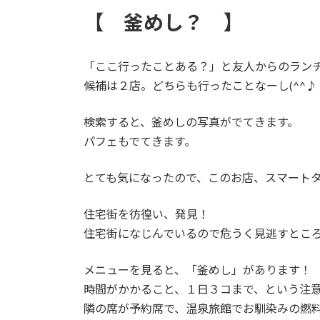
更
【 釜めし？ 】
新
日
時
:
「ここ行ったことある？」と友人からのラン
候補は２店。どちらも行ったことなーし(^^♪
検索すると、釜めしの写真がでてきます。
パフェもでてきます。
とても気になったので、このお店、スマート
住宅街を彷徨い、発見！
住宅街になじんでいるので危うく見逃すとこ
メニューを見ると、「釜めし」があります！
時間がかかること、１日３コまで、という注
隣の席が予約席で、温泉旅館でお馴染みの燃