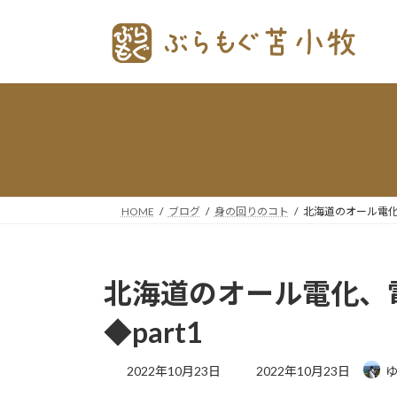
コ
ナ
ン
ビ
テ
ゲー
ン
ショ
ツ
ン
へ
に
ス
移
キッ
動
プ
HOME
ブログ
身の回りのコト
北海道のオール電化
北海道のオール電化、
◆part1
最
2022年10月23日
2022年10月23日
終