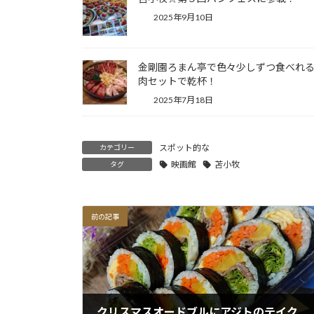
2025年9月10日
金剛園ろまん亭で色々少しずつ食べれ
肉セットで乾杯！
2025年7月18日
スポット的な
カテゴリー
映画館
苫小牧
タグ
前の記事
クリスマスオードブルにアジトのテイクアウトお惣菜☆