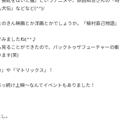
「長靴をはいた猫」というアニメや、原田知世さんの「時
伝」などなど(^^)/
たのきん映画とか洋画とかでしょうか。「植村直己物語」
みましたね(^^♪
も見ることができたので、バックトゥザフューチャーの衝
ます(笑)
カ」や「マトリックス」！
ぶっ続け上映～なんてイベントもありました！
たし。
。