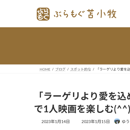
コ
ナ
ン
ビ
テ
ゲー
ン
ショ
ツ
ン
へ
に
ス
移
キッ
動
プ
HOME
ブログ
スポット的な
「ラーゲリより愛を込
「ラーゲリより愛を込
で1人映画を楽しむ(^^)
最
2023年1月14日
2023年1月15日
ゆう
終