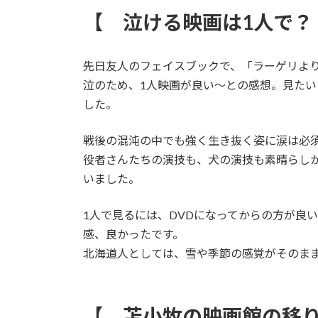
更
【 泣ける映画は1人で？
新
日
時
:
先日友人のフェイスブックで、「ラーゲリよ
泣のため、1人映画が良い～との感想。見た
した。
戦後の混沌の中でも強く生き抜く姿に涙は必須でし
役者さんたちの演技も、犬の演技も素晴らし
いました。
1人で見るには、DVDになってからの方が良
感、良かったです。
北海道人としては、雪や季節の感覚がそのま
【 苫小牧の映画館の移