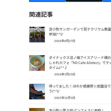
関連記事
苫小牧サンガーデンで苔テラリウム教
参加(^^)/
2026年6月27日
ダイナックス沼ノ端アイスアリーナ横
しゃれカフェ「N3 Cafe &Select」でテ
タイム(^^♪
2026年1月25日
待ってました！ほのか感謝祭☆岩盤浴で
う(^^)/
2025年12月1日
苫小牧☆第５回パンフェスに参戦！