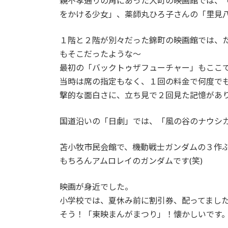
親不孝通りの角にあった大町の映画館では、
をかける少女」、薬師丸ひろ子さんの「里見八犬
１階と２階が別々だった錦町の映画館では、
もそこだったような～
最初の「バックトゥザフューチャー」もここで
当時は席の指定もなく、１回の料金で何度で
撃的な面白さに、立ち見で２回見た記憶があり
国道沿いの「日劇」では、「風の谷のナウシ
苫小牧市民会館で、機動戦士ガンダムの３作
もちろんアムロレイのガンダムです(笑)
映画が身近でした。
小学校では、夏休み前に割引券、配ってまし
そう！「東映まんがまつり」！懐かしいです