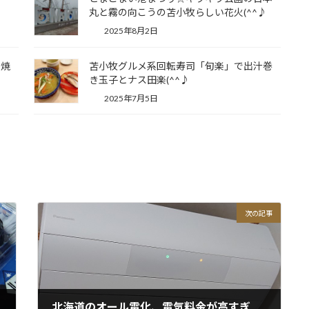
丸と霧の向こうの苫小牧らしい花火(^^♪
2025年8月2日
る焼
苫小牧グルメ系回転寿司「旬楽」で出汁巻
き玉子とナス田楽(^^♪
2025年7月5日
次の記事
北海道のオール電化、電気料金が高すぎる件◆part3