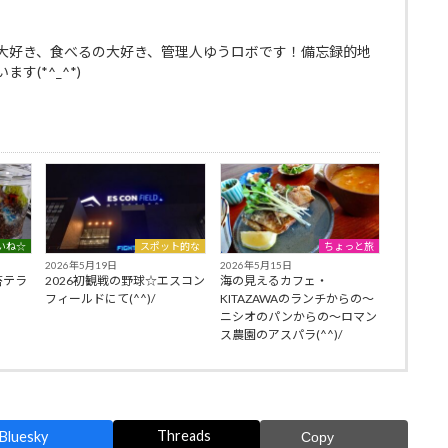
大好き、食べるの大好き、管理人ゆうロボです！備忘録的地
す(*^_^*)
いね☆
スポット的な
ちょっと旅
2026年5月19日
2026年5月15日
苔テラ
2026初観戦の野球☆エスコン
海の見えるカフェ・
フィールドにて(^^)/
KITAZAWAのランチからの～
ニシオのパンからの～ロマン
ス農園のアスパラ(^^)/
Threads
Bluesky
Copy