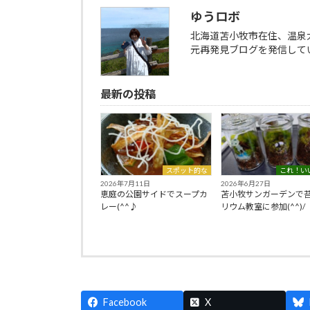
ゆうロボ
北海道苫小牧市在住、温泉
元再発見ブログを発信していま
最新の投稿
スポット的な
これ！い
2026年7月11日
2026年6月27日
恵庭の公園サイドでスープカ
苫小牧サンガーデンで
レー(^^♪
リウム教室に参加(^^)/
Facebook
X