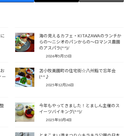
室に
海の見えるカフェ・KITAZAWAのランチか
らの～ニシオのパンからの～ロマンス農園
のアスパラ(^^)/
2026年5月15日
のお
苫小牧美園町の住宅街☆八州鮨で忘年会
ィー
(^^♪
2025年12月26日
整
今年もやってきました！とましん主催のス
イーツバイキング(^^)/
2025年10月4日
とまこまい港まつり☆キラキラ公園の日本